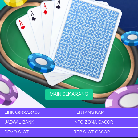
MAIN SEKARANG
LINK GalaxyBet88
TENTANG KAMI
JADWAL BANK
INFO ZONA GACOR
DEMO SLOT
RTP SLOT GACOR